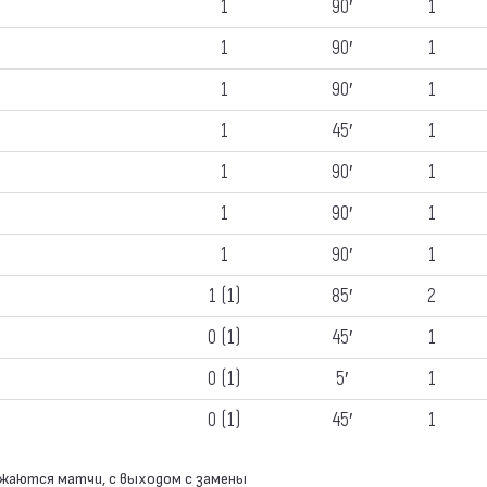
1
90′
1
1
90′
1
1
90′
1
1
45′
1
1
90′
1
1
90′
1
1
90′
1
1 (1)
85′
2
0 (1)
45′
1
0 (1)
5′
1
0 (1)
45′
1
ажаются матчи, с выходом с замены