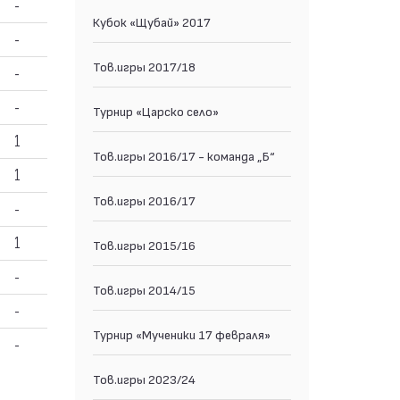
-
Кубок «Щубай» 2017
-
Тов.игры 2017/18
-
-
Турнир «Царско село»
1
Тов.игры 2016/17 - команда „Б“
1
Тов.игры 2016/17
-
1
Тов.игры 2015/16
-
Тов.игры 2014/15
-
Турнир «Мученики 17 февраля»
-
Тов.игры 2023/24