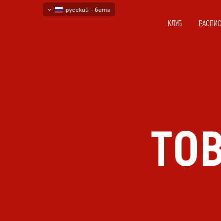
русский - бета
КЛУБ
РАСПИ
български
English - beta
ТОВ