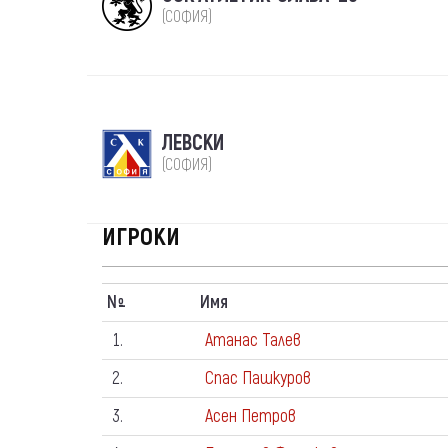
(СОФИЯ)
ЛЕВСКИ
(СОФИЯ)
ИГРОКИ
N
Имя
º
1.
Атанас Талев
2.
Спас Пашкуров
3.
Асен Петров