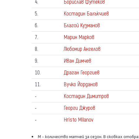
4.
Борислав Футеков
5.
Костадин Балъкчиев
6.
Благой Кузманов
7.
Марин Марков
8.
Любомир Ангелов
9.
Иван Димчев
10.
Драган Георгиев
11.
Вучко Йорданов
-
Костадин Димитров
-
Георги Джуров
-
Hristo Milanov
М - количество матчей за сезон. В скобках отобр