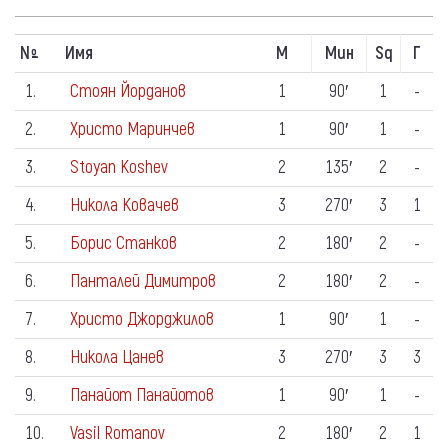
N
Имя
М
Мин
Sq
Г
º
1.
Стоян Йорданов
1
90′
1
-
2.
Христо Маринчев
1
90′
1
-
3.
Stoyan Koshev
2
135′
2
-
4.
Никола Ковачев
3
270′
3
1
5.
Борис Станков
2
180′
2
-
6.
Панталей Димитров
2
180′
2
-
7.
Христо Джорджилов
1
90′
1
-
8.
Никола Цанев
3
270′
3
3
9.
Панайот Панайотов
1
90′
1
-
10.
Vasil Romanov
2
180′
2
1