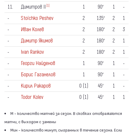
11.
Димитров ІІ
1
90′
1
-
[1]
-
Stoichko Peshev
2
135′
2
1
-
Иван Колев
2
180′
2
3
-
Димитр Якимов
2
180′
2
1
-
Ivan Rankov
2
180′
2
1
-
Георги Найденов
1
90′
1
-
-
Борис Гаганелов
1
90′
1
-
-
Кирил Ракаров
0 (1)
45′
1
-
-
Todor Kolev
0 (1)
45′
1
1
М - количество матчей за сезон. В скобках отображаются
матчи, с выходом с замены
Мин - количество минут, сыгранных в течение сезона. Если