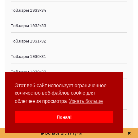
Тов.игры 1933/34
Тов.игры 1932/33
Тов.игры 1931/32
Тов.игры 1930/31
Тов.игры 1929/30
Этот веб-сайт использует ограниченное
Тов.игры 1928/29
количество веб-файлов cookie для
облегчения просмотра
Узнать больше
Тов.игры 1927/28
Понял!
Тов.игры 1926/27
Тов.игры 1925/26
Donate with PayPal