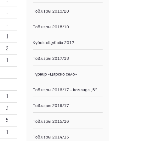
-
Тов.игры 2019/20
-
-
Тов.игры 2018/19
1
Кубок «Щубай» 2017
2
Тов.игры 2017/18
1
-
Турнир «Царско село»
-
Тов.игры 2016/17 - команда „Б“
1
Тов.игры 2016/17
3
5
Тов.игры 2015/16
1
Тов.игры 2014/15