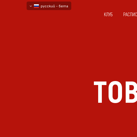
русский - бета
КЛУБ
РАСПИ
български
English - beta
ТОВ