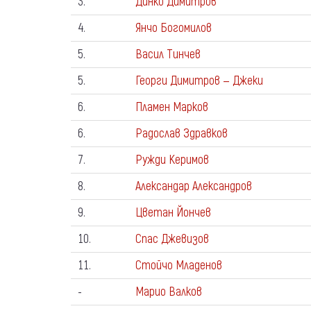
3.
Динко Димитров
4.
Янчо Богомилов
5.
Васил Тинчев
5.
Георги Димитров — Джеки
6.
Пламен Марков
6.
Радослав Здравков
7.
Ружди Керимов
8.
Александар Александров
9.
Цветан Йончев
10.
Спас Джевизов
11.
Стойчо Младенов
-
Марио Валков