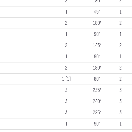
2
180′
2
1
45′
1
2
180′
2
1
90′
1
2
145′
2
1
90′
1
2
180′
2
1 (1)
80′
2
3
235′
3
3
240′
3
3
225′
3
1
90′
1