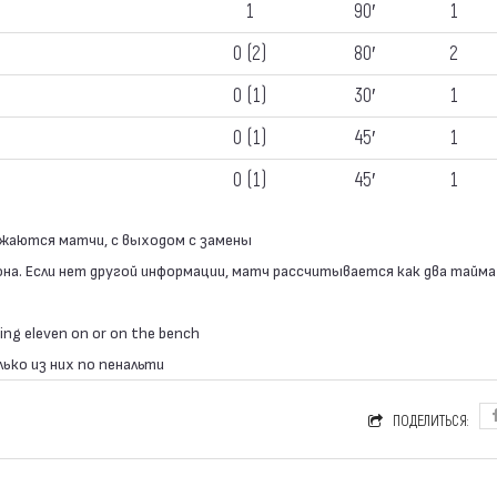
1
90′
1
0 (2)
80′
2
0 (1)
30′
1
0 (1)
45′
1
0 (1)
45′
1
ажаются матчи, с выходом с замены
она. Если нет другой информации, матч рассчитывается как два тайма
ing eleven on or on the bench
лько из них по пенальти
ПОДЕЛИТЬСЯ: