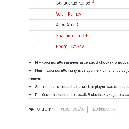
-
Венцислав Кепов
[1]
-
Valeri Kulinov
-
Асен Арсов
[1]
-
Красимир Досев
-
Georgi Slavkov
М - количество матчей за сезон. В скобках отобр
Мин - количество минут, сыгранных в течение сез
минут
Sq - number of matches that the player was on start
Г - общее количество голов. В скобках указано ско
КАТЕГОРИИ:
СЕЗОН 1982/83
НЕОФИЦИАЛНИ