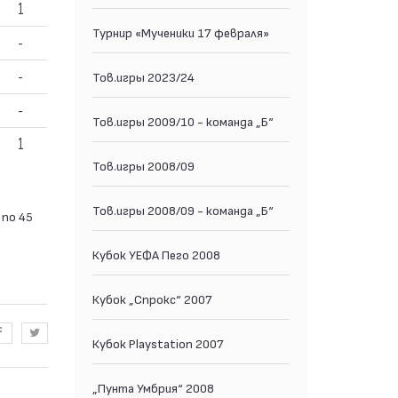
1
Турнир «Мученики 17 февраля»
-
-
Тов.игры 2023/24
-
Тов.игры 2009/10 - команда „Б“
1
Тов.игры 2008/09
Тов.игры 2008/09 - команда „Б“
 по 45
Кубок УЕФА Пего 2008
Кубок „Спрокс“ 2007
Кубок Playstation 2007
„Пунта Умбрия“ 2008