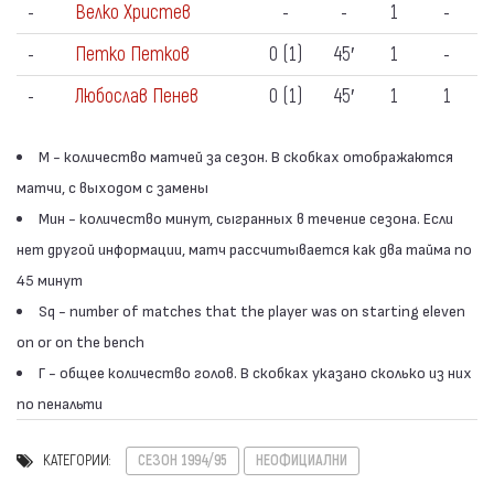
-
Велко Христев
-
-
1
-
-
Петко Петков
0 (1)
45′
1
-
-
Любослав Пенев
0 (1)
45′
1
1
М - количество матчей за сезон. В скобках отображаются
матчи, с выходом с замены
Мин - количество минут, сыгранных в течение сезона. Если
нет другой информации, матч рассчитывается как два тайма по
45 минут
Sq - number of matches that the player was on starting eleven
on or on the bench
Г - общее количество голов. В скобках указано сколько из них
по пенальти
КАТЕГОРИИ:
СЕЗОН 1994/95
НЕОФИЦИАЛНИ