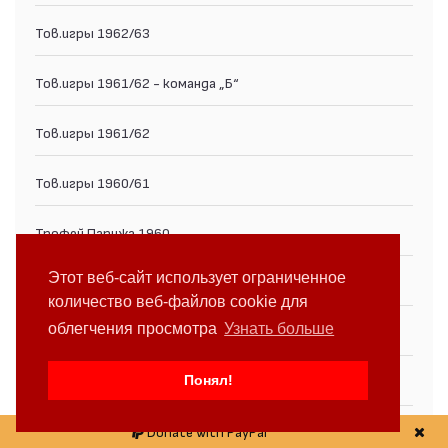
Тов.игры 1962/63
Тов.игры 1961/62 - команда „Б“
Тов.игры 1961/62
Тов.игры 1960/61
Трофей Парижа 1960
Этот веб-сайт использует ограниченное
Тов.игры 1959/60
количество веб-файлов cookie для
облегчения просмотра
Узнать больше
Спартакиада на СКДА 1958
Понял!
Републиканская Спартакиада 1959
Тов.игры 1958/59
Donate with PayPal