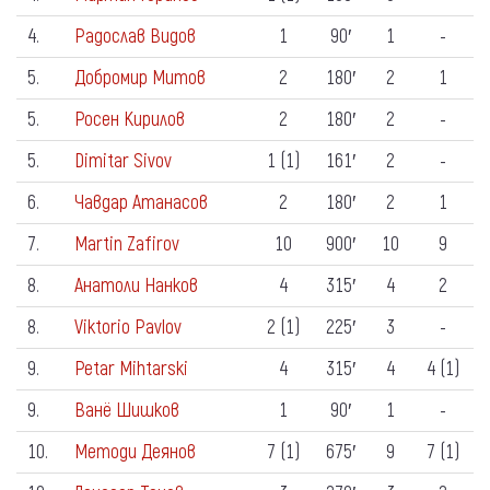
4.
Радослав Видов
1
90′
1
-
5.
Добромир Митов
2
180′
2
1
5.
Росен Кирилов
2
180′
2
-
5.
Dimitar Sivov
1 (1)
161′
2
-
6.
Чавдар Атанасов
2
180′
2
1
7.
Martin Zafirov
10
900′
10
9
8.
Анатоли Нанков
4
315′
4
2
8.
Viktorio Pavlov
2 (1)
225′
3
-
9.
Petar Mihtarski
4
315′
4
4 (1)
9.
Ванё Шишков
1
90′
1
-
10.
Методи Деянов
7 (1)
675′
9
7 (1)