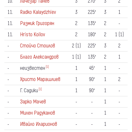
10.
Лачезар Танев
3
270′
3
2
11.
Radko Kalaydzhiev
3
225′
3
1
11.
Размик Григорян
2
135′
2
-
11.
Hristo Koilov
2
180′
2
1 (1)
-
Стойчо Стоилов
2 (1)
225′
3
2
-
Благо Александров
1 (1)
135′
2
1
-
неизвестен
1
45′
1
-
[1]
-
Христо Марашлиев
1
90′
1
2
-
Г. Садики
1
90′
1
-
[1]
-
Зарко Мачев
-
-
1
-
-
Милен Радуканов
-
-
1
-
-
Ивайло Иларионов
-
-
1
-