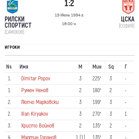
1:2
19 Июль 1994 г.
РИЛСКИ
ЦСКА
18:00 ч.
СПОРТИСТ
(СОФИЯ)
(САМОКОВ)
ИГРОКИ
N
Имя
М
Мин
Sq
Г
º
1.
Dimitar Popov
3
225′
3
-
1.
Румен Ненов
2
180′
2
-
2.
Люпчо Марковски
3
199′
3
-
2.
Ilian Kiryakov
3
270′
3
1
3.
Христо Войнов
2
135′
2
-
4.
Мартин Горанов
1 (1)
135′
3
-