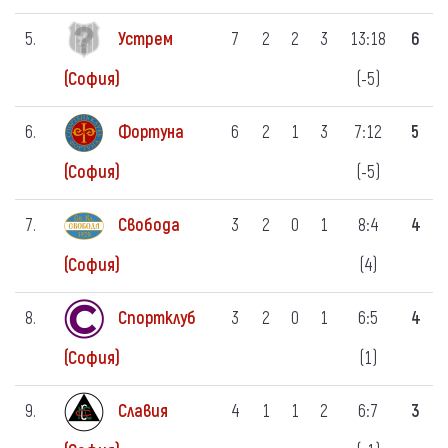
5.
Устрем
7
2
2
3
13:18
6
(-5)
(София)
6.
Фортуна
6
2
1
3
7:12
5
(-5)
(София)
7.
Свобода
3
2
0
1
8:4
4
(4)
(София)
8.
Спортклуб
3
2
0
1
6:5
4
(1)
(София)
9.
Славия
4
1
1
2
6:7
3