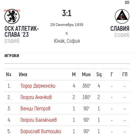
3:1
29 Сентябрь 1935
ОСК АТЛЕТИК-
СЛАВИЯ
г.
СЛАВА `23
(СОФИЯ)
Юнак, София
(СОФИЯ)
ИГРОКИ
N
Имя
М
Мин
Sq
Г
ГП
º
1.
Тодор Дермонски
4
360′
4
-
-
2.
Георги Аначков
2
180′
2
-
-
3.
Венци Петров
1
90′
1
-
-
4.
Георги Балъкчиев
1
90′
1
-
-
5.
Борислав Витошки
1
90′
1
-
-