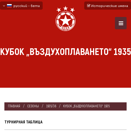
русский - бета
Исторические имена
български
English - beta
КУБОК „ВЪЗДУХОПЛАВАНЕТО“ 1935
ГЛАВНАЯ
СЕЗОНЫ
1935/36
КУБОК „ВЪЗДУХОПЛАВАНЕТО“ 1935
ТУРНИРНАЯ ТАБЛИЦА