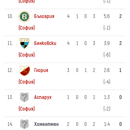
(-1)
(София)
10.
България
4
1
0
3
5:6
2
(-1)
(София)
11.
Бенковски
4
1
0
3
3:9
2
(-6)
(София)
12.
Глория
3
0
1
2
2:6
1
(-4)
(София)
13.
Аспарух
1
0
0
1
1:3
0
(-2)
(София)
14.
Хоментмен
2
0
0
2
1:4
0