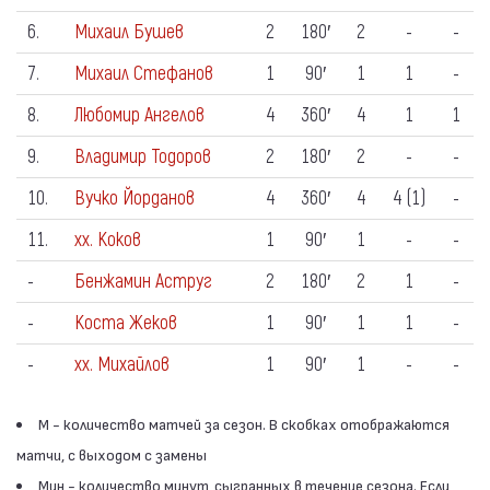
6.
Михаил Бушев
2
180′
2
-
-
7.
Михаил Стефанов
1
90′
1
1
-
8.
Любомир Ангелов
4
360′
4
1
1
9.
Владимир Тодоров
2
180′
2
-
-
10.
Вучко Йорданов
4
360′
4
4 (1)
-
11.
хх. Коков
1
90′
1
-
-
-
Бенжамин Аструг
2
180′
2
1
-
-
Коста Жеков
1
90′
1
1
-
-
хх. Михайлов
1
90′
1
-
-
М - количество матчей за сезон. В скобках отображаются
матчи, с выходом с замены
Мин - количество минут, сыгранных в течение сезона. Если