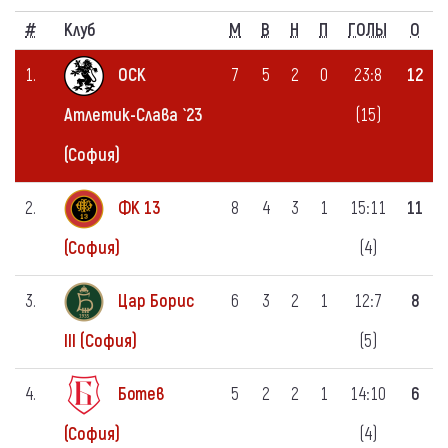
#
Клуб
M
В
Н
П
ГОЛЫ
О
1.
ОСК
7
5
2
0
23:8
12
(15)
Атлетик-Слава `23
(София)
2.
ФК 13
8
4
3
1
15:11
11
(4)
(София)
3.
Цар Борис
6
3
2
1
12:7
8
(5)
III (София)
4.
Ботев
5
2
2
1
14:10
6
(4)
(София)