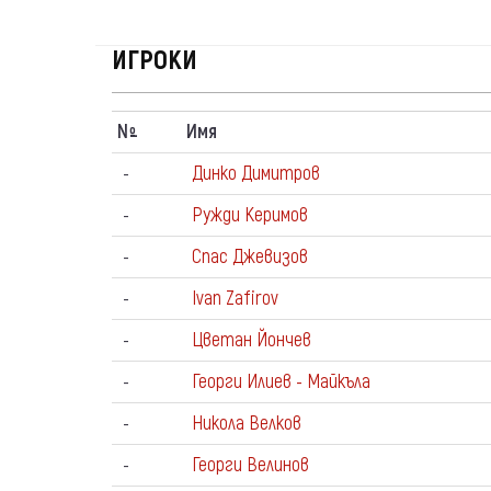
ИГРОКИ
N
Имя
º
-
Динко Димитров
-
Ружди Керимов
-
Спас Джевизов
-
Ivan Zafirov
-
Цветан Йончев
-
Георги Илиев - Майкъла
-
Никола Велков
-
Георги Велинов