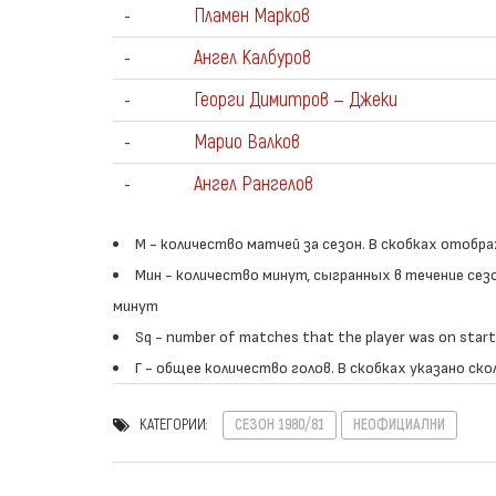
-
Пламен Марков
-
Ангел Калбуров
-
Георги Димитров — Джеки
-
Марио Валков
-
Ангел Рангелов
М - количество матчей за сезон. В скобках отобр
Мин - количество минут, сыгранных в течение сез
минут
Sq - number of matches that the player was on start
Г - общее количество голов. В скобках указано ско
КАТЕГОРИИ:
СЕЗОН 1980/81
НЕОФИЦИАЛНИ