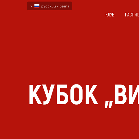
русский - бета
КЛУБ
РАСПИ
български
English - beta
КУБОК „В