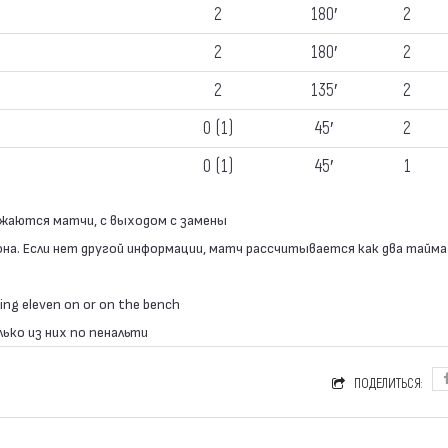
2
180′
2
2
180′
2
2
135′
2
0 (1)
45′
2
0 (1)
45′
1
ажаются матчи, с выходом с замены
она. Если нет другой информации, матч рассчитывается как два тайма
ing eleven on or on the bench
лько из них по пенальти
ПОДЕЛИТЬСЯ: