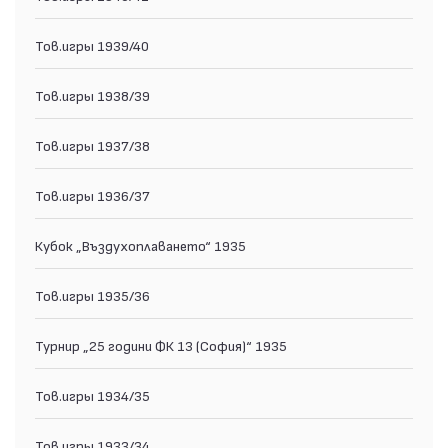
Тов.игры 1939/40
Тов.игры 1938/39
Тов.игры 1937/38
Тов.игры 1936/37
Кубок „Въздухоплаването“ 1935
Тов.игры 1935/36
Турнир „25 години ФК 13 (София)“ 1935
Тов.игры 1934/35
Тов.игры 1933/34