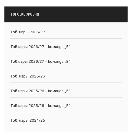
ТОГО ЖЕ УРОВНЯ
Тов. игры 2026/27
Тов.игры 2026/27 - команда „Б“
Тов.игры 2026/27 - команда „В“
Тов. игры 2025/26
Тов.игры 2025/26 - команда „Б“
Тов.игры 2025/26 - команда „В“
Тов. игры 2024/25