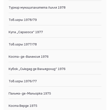
Турнир муниципалитета Лилля 1978
Тов.игры 1978/79
Купа „Сарагоса“ 1977
Тов.игры 1977/78
Коста-де-Валенсия 1976
Кубок „Сьюдад де Вальядолид“ 1976
Тов.игры 1976/77
Пальма-де-Мальорка 1975
Коста Верде 1975