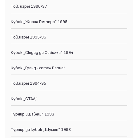
Тов. игры 1996/97
Кубок „Жоана Гампера“ 1995
Тов.игры 1995/96
Кубок „Сюдад де Севилья“ 1994
Кубок „Гранд-хотел Варна“
Тов.игры 1994/95
Кубок „СТАД“
Турнир „Шавеш“ 1993
Турнир за кубок „Шумен“ 1993