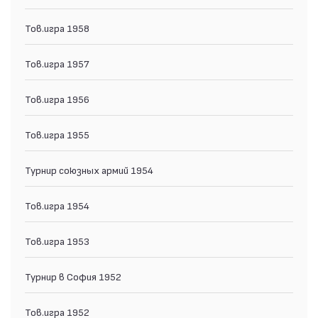
Тов.игра 1958
Тов.игра 1957
Тов.игра 1956
Тов.игра 1955
Турнир союзных армий 1954
Тов.игра 1954
Тов.игра 1953
Турнир в София 1952
Тов.игра 1952