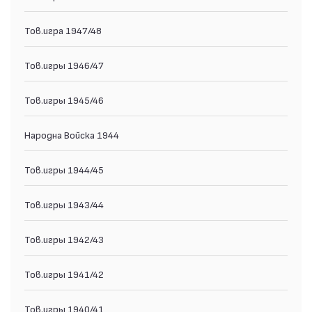
Тов.игра 1947/48
Тов.игры 1946/47
Тов.игры 1945/46
Народна Войска 1944
Тов.игры 1944/45
Тов.игры 1943/44
Тов.игры 1942/43
Тов.игры 1941/42
Тов.игры 1940/41