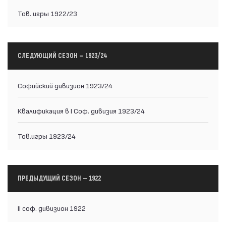
Тов. игры 1922/23
СЛЕДУЮЩИЙ СЕЗОН — 1923/24
Софийский дивизион 1923/24
Квалификация в I Соф. дивизия 1923/24
Тов.игры 1923/24
ПРЕДЫДУЩИЙ СЕЗОН — 1922
II соф. дивизион 1922