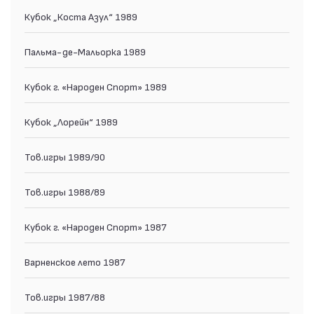
Кубок „Коста Азул“ 1989
Пальма-де-Мальорка 1989
Кубок г. «Народен Спорт» 1989
Кубок „Лорейн“ 1989
Тов.игры 1989/90
Тов.игры 1988/89
Кубок г. «Народен Спорт» 1987
Варненское лето 1987
Тов.игры 1987/88