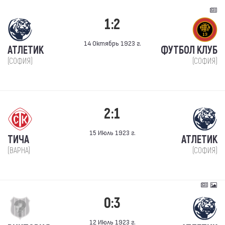
1:2
14 Октябрь 1923 г.
АТЛЕТИК
ФУТБОЛ КЛУБ
(СОФИЯ)
(СОФИЯ)
2:1
15 Июль 1923 г.
ТИЧА
АТЛЕТИК
(ВАРНА)
(СОФИЯ)
0:3
12 Июль 1923 г.