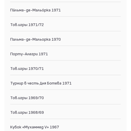
Па́льма-де-Мальо́рка 1971
Тов.игры 1971/72
Пальма-де-Мальорка 1970
Порту-Алегри 1971
Тов.игры 1970/71
Турнир в честь Дня Ботева 1971
Тов.игры 1969/70
Тов.игры 1968/69
Кубок «Мухаммед V» 1967