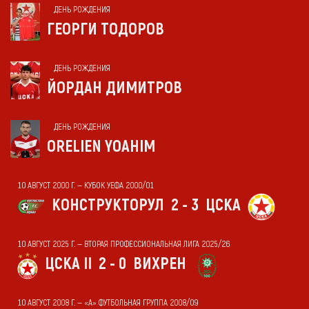
ДЕНЬ РОЖДЕНИЯ
ГЕОРГИ ТОДОРОВ
ДЕНЬ РОЖДЕНИЯ
ЙОРДАН ДИМИТРОВ
ДЕНЬ РОЖДЕНИЯ
ORELIEN YOAHIM
10 АВГУСТ 2000 Г. — КУБОК УЕФА 2000/01
КОНСТРУКТОРУЛ
2 - 3
ЦСКА
10 АВГУСТ 2025 Г. — ВТОРАЯ ПРОФЕССИОНАЛЬНАЯ ЛИГА 2025/26
ЦСКА II
2 - 0
ВИХРЕН
10 АВГУСТ 2008 Г. — «А» ФУТБОЛЬНАЯ ГРУППА 2008/09