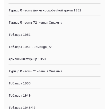
Турнир в честь Дня чехословацкой армии 1951
Турнир в честь 72-летия Сталина
Тов.игра 1951
Тов.игра 1951 - команда „Б“
Армейский турнир 1950
Турнир в честь 71-летия Сталина
Тов.игра 1950
Тов.игра 1949
Тов.игра 1948/49