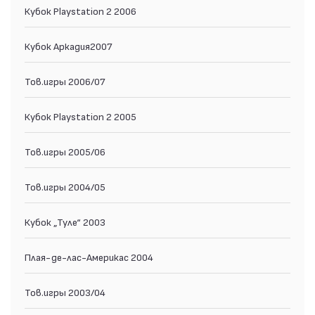
Кубок Playstation 2 2006
Кубок Аркадия2007
Тов.игры 2006/07
Кубок Playstation 2 2005
Тов.игры 2005/06
Тов.игры 2004/05
Кубок „Туле“ 2003
Плая-де-лас-Америкас 2004
Тов.игры 2003/04