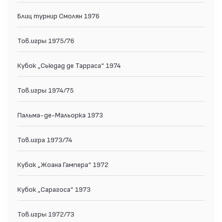
Блиц турнир Смолян 1976
Тов.игры 1975/76
Кубок „Сьюдад де Тарраса“ 1974
Тов.игры 1974/75
Пальма-де-Мальорка 1973
Тов.игра 1973/74
Кубок „Жоана Гампера“ 1972
Кубок „Сарагоса“ 1973
Тов.игры 1972/73