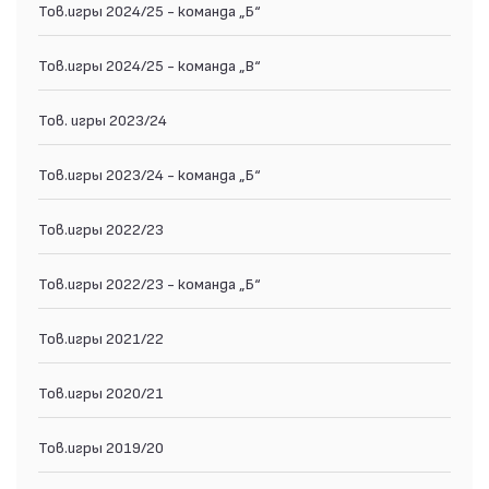
Тов.игры 2024/25 - команда „Б“
Тов.игры 2024/25 - команда „В“
Тов. игры 2023/24
Тов.игры 2023/24 - команда „Б“
Тов.игры 2022/23
Тов.игры 2022/23 - команда „Б“
Тов.игры 2021/22
Тов.игры 2020/21
Тов.игры 2019/20