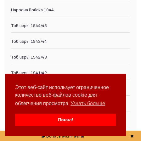
Народна Войска 1944
Тов.игры 1944/45
Тов.игры 1943/44
Тов.игры 1942/43
Тов.игры 1941/42
Этот веб-сайт использует ограниченное
Тов.игры 1940/41
количество веб-файлов cookie для
облегчения просмотра
Узнать больше
Тов.игры 1939/40
Тов.игры 1938/39
Понял!
Тов.игры 1937/38
Donate with PayPal