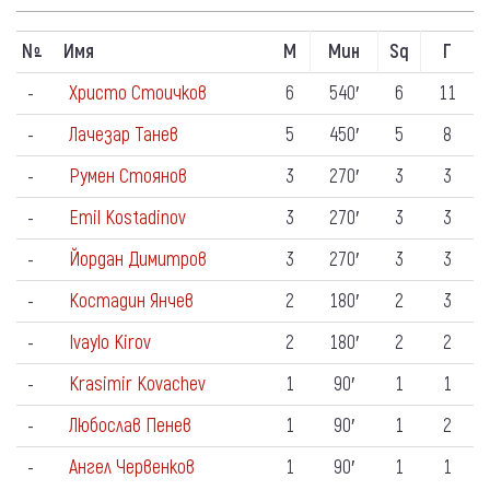
N
Имя
М
Мин
Sq
Г
º
-
Христо Стоичков
6
540′
6
11
-
Лачезар Танев
5
450′
5
8
-
Румен Стоянов
3
270′
3
3
-
Emil Kostadinov
3
270′
3
3
-
Йордан Димитров
3
270′
3
3
-
Костадин Янчев
2
180′
2
3
-
Ivaylo Kirov
2
180′
2
2
-
Krasimir Kovachev
1
90′
1
1
-
Любослав Пенев
1
90′
1
2
-
Ангел Червенков
1
90′
1
1