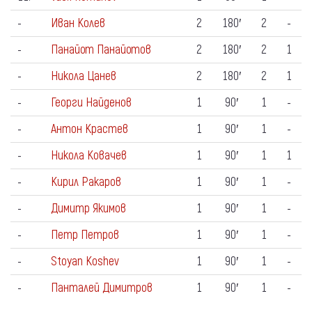
-
Иван Колев
2
180′
2
-
-
Панайот Панайотов
2
180′
2
1
-
Никола Цанев
2
180′
2
1
-
Георги Найденов
1
90′
1
-
-
Антон Крастев
1
90′
1
-
-
Никола Ковачев
1
90′
1
1
-
Кирил Ракаров
1
90′
1
-
-
Димитр Якимов
1
90′
1
-
-
Петр Петров
1
90′
1
-
-
Stoyan Koshev
1
90′
1
-
-
Панталей Димитров
1
90′
1
-