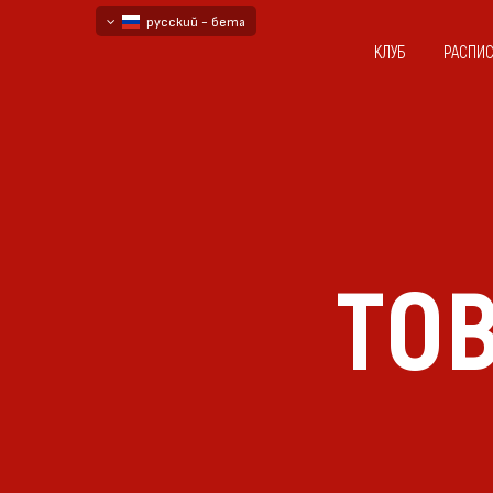
русский - бета
КЛУБ
РАСПИ
български
English - beta
ТОВ