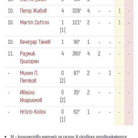
10.
Петр Жабов
4
328′
4
-
-
1
-
10.
Martin Zafirov
1
121′
2
-
-
1
-
(1)
10.
Лачезар Танев
1
90′
1
-
-
-
-
11.
Размик
4
360′
4
2
-
-
-
Григорян
-
Милен П.
0
87′
2
-
1
-
-
Петков
(2)
-
Ивайло
0
35′
2
-
-
-
-
Иларионов
(2)
-
Hristo Koilov
0
62′
1
-
-
-
-
(1)
М - количество матчей за сезон. В скобках отображаются