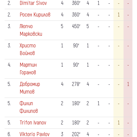
2.
Dimitar Sivov
4
360′
4
1
-
-
-
2.
Росен Кирилов
4
360′
4
-
-
1
-
3.
Люпчо
5
450′
5
-
-
-
-
Марковски
3.
Христо
1
90′
1
-
-
-
-
Войнов
4.
Мартин
1
90′
1
-
-
-
-
Горанов
5.
Добромир
4
278′
4
-
-
-
1
Митов
5.
Филип
2
180′
2
1
-
-
-
Филипов
5.
Trifon Ivanov
2
180′
2
-
-
1
-
6.
Viktorio Pavlov
3
202′
4
-
-
-
-