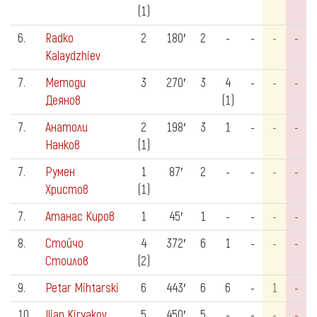
(1)
6.
Radko
2
180′
2
-
-
-
-
Kalaydzhiev
7.
Методи
3
270′
3
4
-
-
-
Деянов
(1)
7.
Анатоли
2
198′
3
1
-
-
-
Нанков
(1)
7.
Румен
1
87′
2
-
-
-
-
Христов
(1)
7.
Атанас Киров
1
45′
1
-
-
-
-
8.
Стойчо
4
372′
6
1
-
-
-
Стоилов
(2)
9.
Petar Mihtarski
6
443′
6
6
-
1
-
10.
Ilian Kiryakov
5
450′
5
-
-
-
-