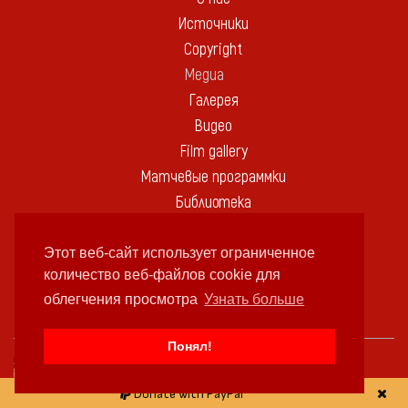
Источники
Copyright
Медиа
Галерея
Видео
Film gallery
Матчевые программки
Библиотека
Памятные вещи
Контакт
Этот веб-сайт использует ограниченное
количество веб-файлов cookie для
облегчения просмотра
Узнать больше
В ЭТОТ ДЕНЬ:
Понял!
ДЕНЬ РОЖДЕНИЯ
ROLAND ALBERG
Donate with PayPal