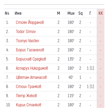
N
Имя
М
Мин
Sq
Г
КК
º
1.
Стоян Йорданов
2
180′
2
-
-
2.
Todor Simov
2
180′
2
-
-
3.
Tsonyo Vasilev
2
180′
2
-
-
4.
Борис Гаганелов
2
180′
2
-
-
5.
Борислав Средков
2
135′
2
-
-
6.
Аспарух Никодимов
2
180′
2
1 (1)
-
7.
Цветан Атанасов
1
45′
1
-
-
8.
Стоил Транков
2
180′
2
1 (1)
-
9.
Петр Жеков
2
115′
2
-
-
10.
Кирил Станков
2
180′
2
-
-