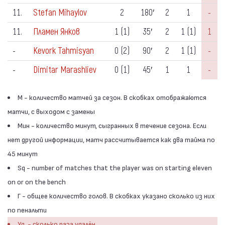
11.
Stefan Mihaylov
2
180′
2
1
-
11.
Пламен Янков
1 (1)
35′
2
1 (1)
1
-
Kevork Tahmisyan
0 (2)
90′
2
1 (1)
-
-
Dimitar Marashliev
0 (1)
45′
1
1
-
М - количество матчей за сезон. В скобках отображаются
матчи, с выходом с замены
Мин - количество минут, сыгранных в течение сезона. Если
нет другой информации, матч рассчитывается как два тайма по
45 минут
Sq - number of matches that the player was on starting eleven
on or on the bench
Г - общее количество голов. В скобках указано сколько из них
по пенальти
Уд. - сколько раза удалён