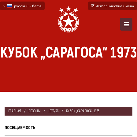
русский - бета
Исторические имена
български
English - beta
КУБОК „САРАГОСА“ 1973
ГЛАВНАЯ
СЕЗОНЫ
1972/73
КУБОК „САРАГОСА“ 1973
ПОСЕЩАЕМОСТЬ