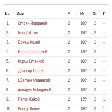
N
Имя
М
Мин
Sq
Г
º
1.
Стоян Йорданов
2
180′
2
-
2.
Ivan Zafirov
2
180′
2
-
3.
Божил Колев
2
180′
2
-
4.
Борис Гаганелов
2
135′
2
-
5.
Кирил Станков
2
180′
2
-
6.
Димитр Пенев
2
180′
2
-
7.
Цветан Атанасов
2
180′
2
-
8.
Аспарух Никодимов
2
180′
2
-
9.
Петр Жеков
2
135′
2
1
10.
Georgi Denev
2
180′
2
1