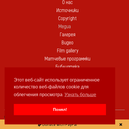
О нас
Источники
Copyright
Медиа
Галерея
Видео
Film gallery
Матчевые программки
Библиотека
Памятные вещи
Этот веб-сайт использует ограниченное
Контакт
количество веб-файлов cookie для
облегчения просмотра
Узнать больше
В ЭТОТ ДЕНЬ:
Понял!
ДЕНЬ РОЖДЕНИЯ
Donate with PayPal
NIKOLAY TSVETKOV