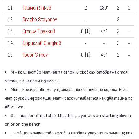
11.
Пламен Янков
2
180′
2
1
12.
Drazho Stoyanov
-
-
2
-
13.
Стоил Транков
0 (1)
45′
2
-
14.
Борислав Средков
-
-
2
-
15.
Todor Simov
0 (1)
45′
2
-
М - количество матчей за сезон. В скобках отображаются
матчи, с выходом с замены
Мин - количество минут, сыгранных в течение сезона. Если
нет другой информации, матч рассчитывается как два тайма по
45 минут
Sq - number of matches that the player was on starting eleven
on or on the bench
Г - общее количество голов. В скобках указано сколько из них