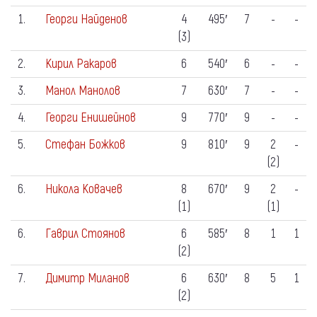
1.
Георги Найденов
4
495′
7
-
-
(3)
2.
Кирил Ракаров
6
540′
6
-
-
3.
Манол Манолов
7
630′
7
-
-
4.
Георги Енишейнов
9
770′
9
-
-
5.
Стефан Божков
9
810′
9
2
-
(2)
6.
Никола Ковачев
8
670′
9
2
-
(1)
(1)
6.
Гаврил Стоянов
6
585′
8
1
1
(2)
7.
Димитр Миланов
6
630′
8
5
1
(2)