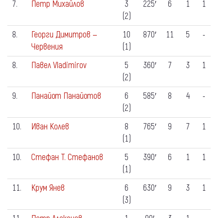
7.
Петр Михайлов
3
225′
6
1
1
(2)
8.
Георги Димитров —
10
870′
11
5
-
Червения
(1)
8.
Павел Vladimirov
5
360′
7
3
1
(2)
9.
Панайот Панайотов
6
585′
8
4
-
(2)
10.
Иван Колев
8
765′
9
7
1
(1)
10.
Стефан Т. Стефанов
5
390′
6
1
1
(1)
11.
Крум Янев
6
630′
9
3
1
(3)