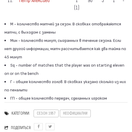
11.
Петр Алексиев
1
90′
3
1
-
(1)
М - количество матчей за сезон. В скобках отображаются
матчи, с выходом с замены
Мин - количество минут, сыгранных в течение сезона. Если
нет другой информации, матч рассчитывается как два тайма по
45 минут
Sq - number of matches that the player was on starting eleven
on or on the bench
Г - общее количество голов. В скобках указано сколько из них
по пенальти
ГП - общее количество передач, сделанных игроком
КАТЕГОРИИ:
СЕЗОН 1957
НЕОФИЦИАЛНИ
ПОДЕЛИТЬСЯ: