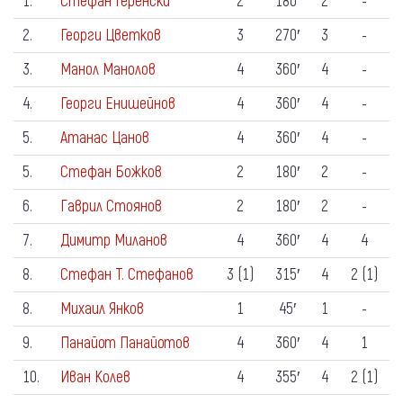
1.
Стефан Геренски
2
180′
2
-
2.
Георги Цветков
3
270′
3
-
3.
Манол Манолов
4
360′
4
-
4.
Георги Енишейнов
4
360′
4
-
5.
Атанас Цанов
4
360′
4
-
5.
Стефан Божков
2
180′
2
-
6.
Гаврил Стоянов
2
180′
2
-
7.
Димитр Миланов
4
360′
4
4
8.
Стефан Т. Стефанов
3 (1)
315′
4
2 (1)
8.
Михаил Янков
1
45′
1
-
9.
Панайот Панайотов
4
360′
4
1
10.
Иван Колев
4
355′
4
2 (1)