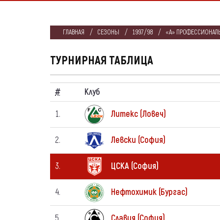
ГЛАВНАЯ
СЕЗОНЫ
1997/98
«А» ПРОФЕССИОНАЛЬ
ТУРНИРНАЯ ТАБЛИЦА
#
Клуб
1.
Литекс (Ловеч)
2.
Левски (София)
3.
ЦСКА (София)
4.
Нефтохимик (Бургас)
5.
Славия (София)