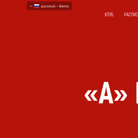
русский - бета
КЛУБ
РАСПИ
български
English - beta
«А»