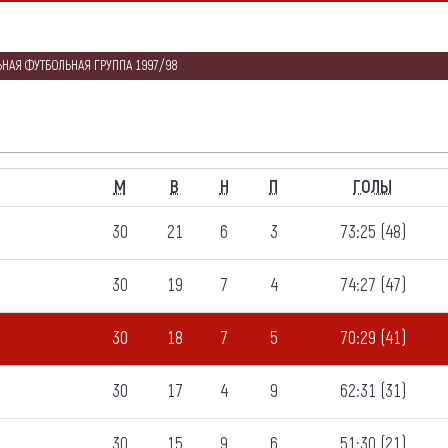
НАЯ ФУТБОЛЬНАЯ ГРУППА 1997/98
M
В
Н
П
ГОЛЫ
30
21
6
3
73:25 (48)
30
19
7
4
74:27 (47)
30
18
7
5
70:29 (41)
30
17
4
9
62:31 (31)
30
15
9
6
51:30 (21)