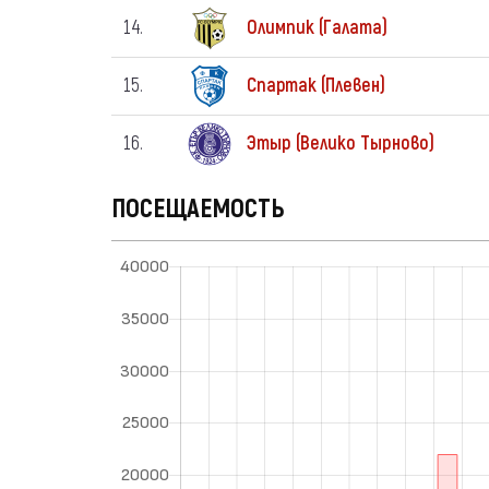
14.
Олимпик (Галата)
15.
Спартак (Плевен)
16.
Этыр (Велико Тырново)
ПОСЕЩАЕМОСТЬ