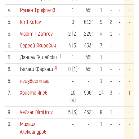
4.
Румен Трифонов
1
45′
1
-
-
-
5.
Kiril Kotev
9
612′
9
2
-
-
5.
Vladimir Zafirov
2 (2)
225′
4
1
-
-
6.
Сергей Якирович
4 (3)
453′
7
-
-
-
6.
Даниел Гёшевски
1
45′
1
-
-
-
[1]
6.
Балаш Фаркаш
0 (1)
45′
1
-
-
-
[1]
6.
неизвестный
-
-
1
-
-
-
7.
Христо Янев
10
906′
14
3
-
1
(4)
8.
Velizar Dimitrov
5 (3)
452′
8
1
-
-
9.
Михаил
-
-
1
-
-
-
Александров