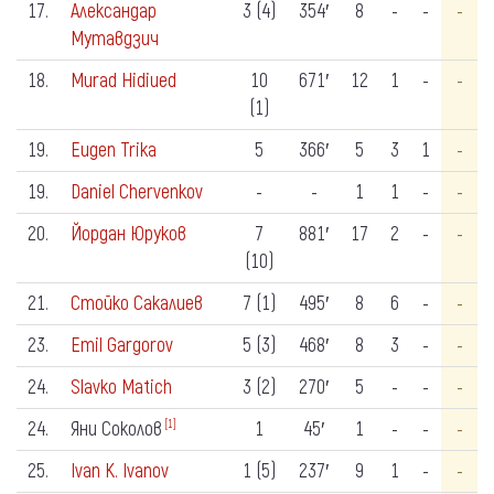
17.
Александар
3 (4)
354′
8
-
-
-
Мутавдзич
18.
Murad Hidiued
10
671′
12
1
-
-
(1)
19.
Eugen Trika
5
366′
5
3
1
-
19.
Daniel Chervenkov
-
-
1
1
-
-
20.
Йордан Юруков
7
881′
17
2
-
-
(10)
21.
Стойко Сакалиев
7 (1)
495′
8
6
-
-
23.
Emil Gargorov
5 (3)
468′
8
3
-
-
24.
Slavko Matich
3 (2)
270′
5
-
-
-
24.
Яни Соколов
1
45′
1
-
-
-
[1]
25.
Ivan K. Ivanov
1 (5)
237′
9
1
-
-