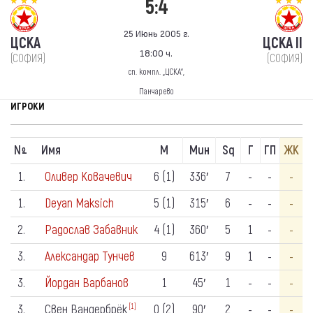
5:4
25 Июнь 2005 г.
ЦСКА
ЦСКА II
18:00 ч.
(СОФИЯ)
(СОФИЯ)
сп. компл. „ЦСКА“,
Панчарево
ИГРОКИ
N
Имя
М
Мин
Sq
Г
ГП
ЖК
º
1.
Оливер Ковачевич
6 (1)
336′
7
-
-
-
1.
Deyan Maksich
5 (1)
315′
6
-
-
-
2.
Радослав Забавник
4 (1)
360′
5
1
-
-
3.
Александар Тунчев
9
613′
9
1
-
-
3.
Йордан Варбанов
1
45′
1
-
-
-
3.
Свен Вандербрёк
0 (2)
90′
2
-
-
-
[1]