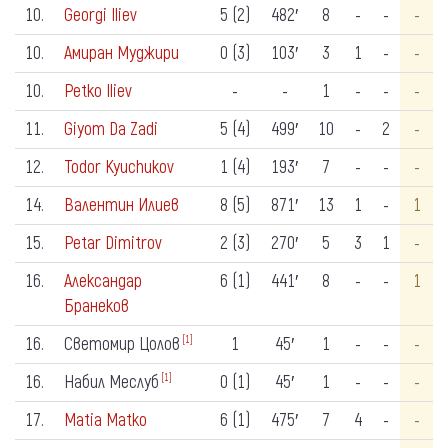
10.
Georgi Iliev
5 (2)
482′
8
-
-
-
10.
Амиран Муджири
0 (3)
103′
3
1
-
-
10.
Petko Iliev
-
-
1
-
-
-
11.
Giyom Da Zadi
5 (4)
499′
10
-
2
-
12.
Todor Kyuchukov
1 (4)
193′
7
-
-
-
14.
Валентин Илиев
8 (5)
871′
13
1
-
1
15.
Petar Dimitrov
2 (3)
270′
5
3
1
-
16.
Александар
6 (1)
441′
8
-
-
1
Бранеков
16.
Светомир Цолов
1
45′
1
-
-
-
[1]
16.
Набил Меслуб
0 (1)
45′
1
-
-
-
[1]
17.
Matia Matko
6 (1)
475′
7
4
-
-