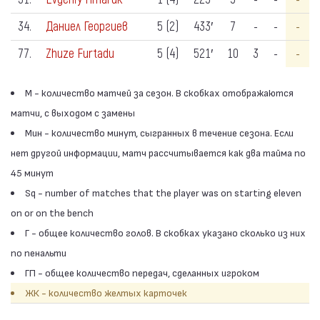
34.
Даниел Георгиев
5 (2)
433′
7
-
-
-
77.
Zhuze Furtadu
5 (4)
521′
10
3
-
-
М - количество матчей за сезон. В скобках отображаются
матчи, с выходом с замены
Мин - количество минут, сыгранных в течение сезона. Если
нет другой информации, матч рассчитывается как два тайма по
45 минут
Sq - number of matches that the player was on starting eleven
on or on the bench
Г - общее количество голов. В скобках указано сколько из них
по пенальти
ГП - общее количество передач, сделанных игроком
ЖК - количество желтых карточек