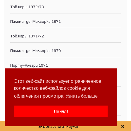
Тов.игры 1972/73
Па́льма-де-Мальо́рка 1971
Тов.игры 1971/72
Пальма-де-Мальорка 1970
Порту-Алегри 1971
Тов.игры 1970/71
Этот веб-сайт использует ограниченное
количество веб-файлов cookie для
Турнир в честь Дня Ботева 1971
облегчения просмотра
Узнать больше
Тов.игры 1969/70
Понял!
Тов.игры 1968/69
Donate with PayPal