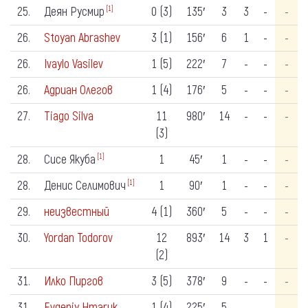
25.
Деян Русмир
0 (3)
135′
3
3
-
-
[1]
26.
Stoyan Abrashev
3 (1)
156′
6
1
-
-
26.
Ivaylo Vasilev
1 (5)
222′
7
-
-
-
26.
Адриан Олегов
1 (4)
176′
5
-
-
-
27.
Tiago Silva
11
980′
14
-
-
-
(3)
28.
Сисе Якуба
1
45′
1
-
-
-
[1]
28.
Денис Селимович
1
90′
1
-
-
-
[1]
29.
неизвестный
4 (1)
360′
5
-
-
-
30.
Yordan Todorov
12
893′
14
3
1
-
(2)
31.
Илко Пиргов
3 (5)
378′
9
-
-
-
31.
Evgeniy Hmaruk
1 (4)
225′
5
-
-
-