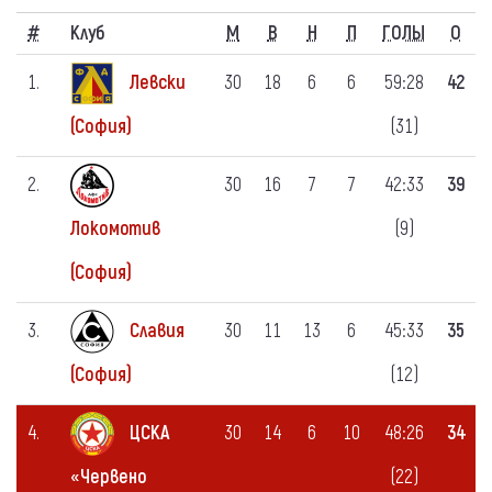
#
Клуб
M
В
Н
П
ГОЛЫ
О
1.
Левски
30
18
6
6
59:28
42
(31)
(София)
2.
30
16
7
7
42:33
39
(9)
Локомотив
(София)
3.
Славия
30
11
13
6
45:33
35
(12)
(София)
4.
ЦСКА
30
14
6
10
48:26
34
(22)
«Червено