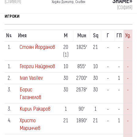
ЗНАМЕ»
(СЛИВЕН)
Хаджи Димитр, Сливен
(СОФИЯ)
ИГРОКИ
N
Имя
М
Мин
Sq
Г
ГП
Уд.
º
1.
Стоян Йорданов
20
1825′
21
-
-
-
(1)
1.
Георги Найденов
10
855′
10
-
-
-
2.
Ivan Vasilev
30
2700′
30
-
1
-
3.
Борис
30
2678′
30
-
-
-
Гаганелов
3.
Кирил Ракаров
1
90′
1
-
-
-
4.
Христо
21
1890′
21
-
1
-
Маринчев