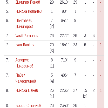
5.
Димитр Пенев
29
2610′
29
1
-
-
5.
Никола Ковачев
1
90′
1
-
-
-
6.
Панталей
7
641′
9
-
-
-
Димитров
(2)
7.
Vasil Romanov
26
2272′
26
3
3
-
7.
Ivan Rankov
20
1641′
23
6
-
1
(3)
7.
Аспарух
8
710′
9
1
-
-
Никодимов
(1)
7.
Павел
3
406′
7
-
-
-
Челестинов
(4)
8.
Никола Цанев
26
2263′
27
15
2
1
(1)
(2)
8.
Борис Станков
26
2340′
26
1
-
-