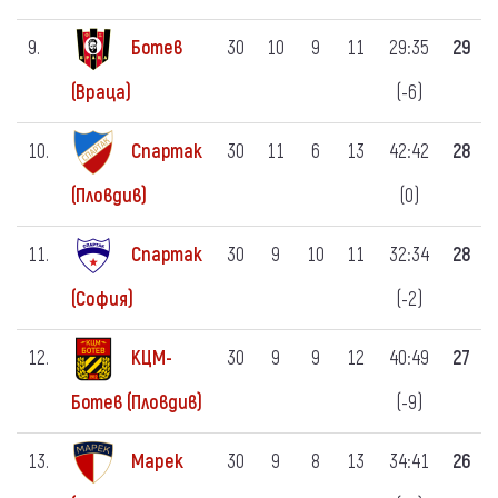
9.
Ботев
30
10
9
11
29:35
29
(-6)
(Враца)
10.
Спартак
30
11
6
13
42:42
28
(0)
(Пловдив)
11.
Спартак
30
9
10
11
32:34
28
(-2)
(София)
12.
КЦМ-
30
9
9
12
40:49
27
(-9)
Ботев (Пловдив)
13.
Марек
30
9
8
13
34:41
26