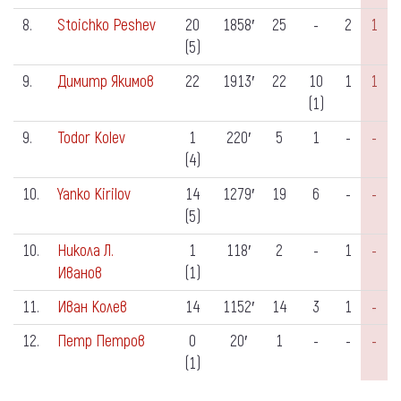
8.
Stoichko Peshev
20
1858′
25
-
2
1
(5)
9.
Димитр Якимов
22
1913′
22
10
1
1
(1)
9.
Todor Kolev
1
220′
5
1
-
-
(4)
10.
Yanko Kirilov
14
1279′
19
6
-
-
(5)
10.
Никола Л.
1
118′
2
-
1
-
Иванов
(1)
11.
Иван Колев
14
1152′
14
3
1
-
12.
Петр Петров
0
20′
1
-
-
-
(1)