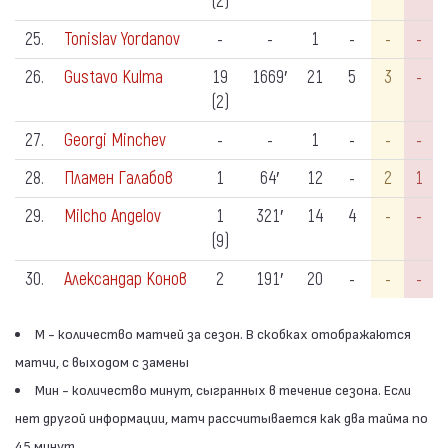
(2)
25.
Tonislav Yordanov
-
-
1
-
-
-
26.
Gustavo Kulma
19
1669′
21
5
3
-
(2)
27.
Georgi Minchev
-
-
1
-
-
-
28.
Пламен Галабов
1
64′
12
-
2
1
29.
Milcho Angelov
1
321′
14
4
-
-
(9)
30.
Александар Конов
2
191′
20
-
-
-
М - количество матчей за сезон. В скобках отображаются
матчи, с выходом с замены
Мин - количество минут, сыгранных в течение сезона. Если
нет другой информации, матч рассчитывается как два тайма по
45 минут