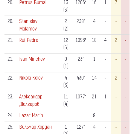
20.
Petrus Bumal
13
1206′
16
1
7
-
(3)
20.
Stanislav
2
238′
4
-
-
-
Malamov
(2)
21.
Rui Pedro
12
1096′
18
4
2
-
(6)
21.
Ivan Minchev
0
23′
1
-
-
-
(1)
22.
Nikola Kolev
4
430′
14
-
2
-
(3)
23.
Александар
11
1077′
21
1
-
-
Дюлгеров
(4)
24.
Lazar Marin
-
-
8
-
-
-
25.
Вильмар Хордан
1
127′
4
-
-
-