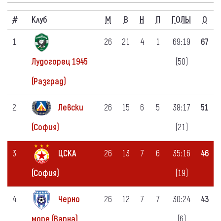
#
Клуб
M
В
Н
П
ГОЛЫ
О
1.
26
21
4
1
69:19
67
(50)
Лудогорец 1945
(Разград)
2.
Левски
26
15
6
5
38:17
51
(21)
(София)
3.
ЦСКА
26
13
7
6
35:16
46
(19)
(София)
4.
Черно
26
12
7
7
30:24
43
(6)
море (Варна)