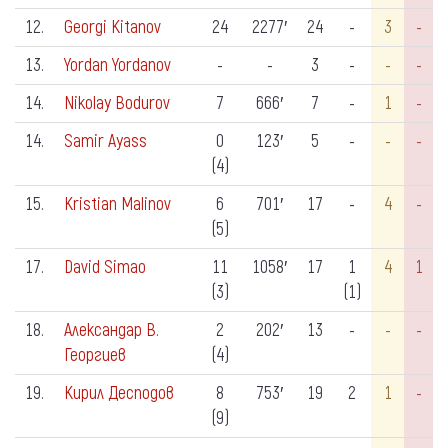
12.
Georgi Kitanov
24
2277′
24
-
3
-
13.
Yordan Yordanov
-
-
3
-
-
-
14.
Nikolay Bodurov
7
666′
7
-
1
-
14.
Samir Ayass
0
123′
5
-
-
-
(4)
15.
Kristian Malinov
6
701′
17
-
4
-
(5)
17.
David Simao
11
1058′
17
1
4
1
(3)
(1)
18.
Александар В.
2
202′
13
-
-
-
Георгиев
(4)
19.
Кирил Десподов
8
753′
19
2
1
-
(9)