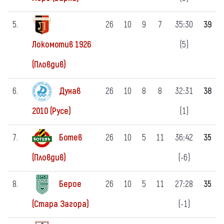
5.
26
10
9
7
35:30
39
(5)
Локомотив 1926
(Пловдив)
6.
Дунав
26
10
8
8
32:31
38
(1)
2010 (Русе)
7.
Ботев
26
10
5
11
36:42
35
(-6)
(Пловдив)
8.
Берое
26
10
5
11
27:28
35
(-1)
(Стара Загора)