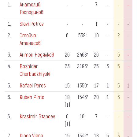
1.
Анатолий
-
-
7
-
-
-
Господинов
1.
Slavi Petrov
-
-
1
-
-
-
2.
Стойчо
6
559′
10
-
2
-
Атанасов
3.
Антон Недялков
26
2468′
26
-
5
-
4.
Bozhidar
23
2183′
25
3
5
-
Chorbadzhiyski
5.
Rafael Peres
15
1350′
17
1
5
1
6.
Ruben Pinto
18
1543′
20
1
3
-
(1)
6.
Krasimir Stanoev
0
16′
7
-
-
-
(1)
7.
Diogo Viana
15
1342′
18
5
3
-