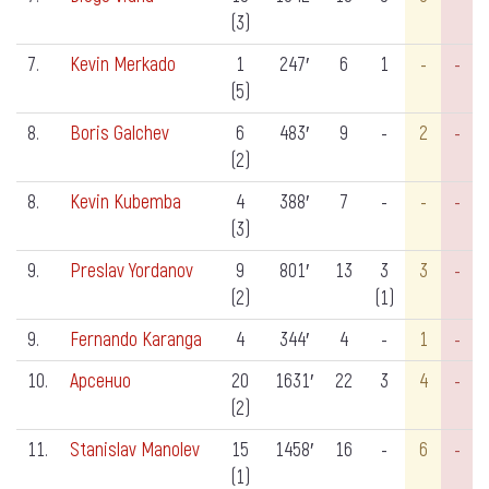
(3)
7.
Kevin Merkado
1
247′
6
1
-
-
(5)
8.
Boris Galchev
6
483′
9
-
2
-
(2)
8.
Kevin Kubemba
4
388′
7
-
-
-
(3)
9.
Preslav Yordanov
9
801′
13
3
3
-
(2)
(1)
9.
Fernando Karanga
4
344′
4
-
1
-
10.
Арсенио
20
1631′
22
3
4
-
(2)
11.
Stanislav Manolev
15
1458′
16
-
6
-
(1)