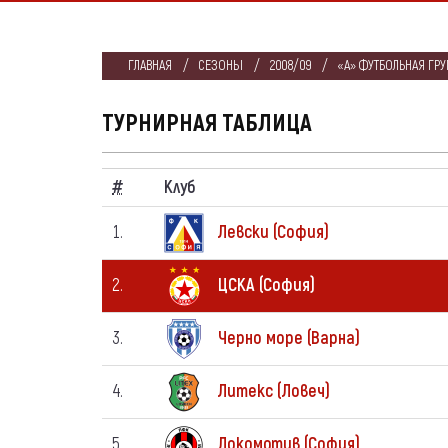
ГЛАВНАЯ
СЕЗОНЫ
2008/09
«А» ФУТБОЛЬНАЯ ГРУ
ТУРНИРНАЯ ТАБЛИЦА
#
Клуб
1.
Левски (София)
2.
ЦСКА (София)
3.
Черно море (Варна)
4.
Литекс (Ловеч)
5.
Локомотив (София)