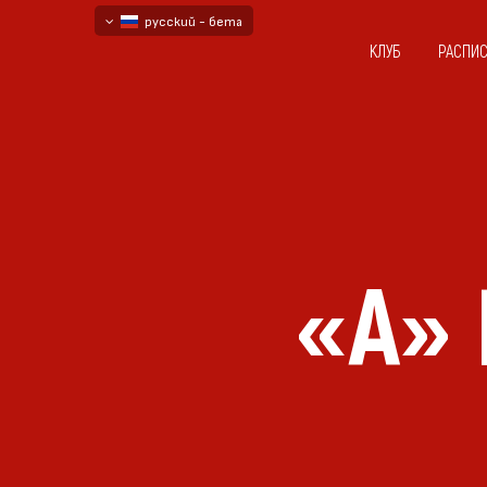
русский - бета
КЛУБ
РАСПИ
български
English - beta
«А»