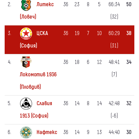
2.
Литекс
36
23
8
5
66:34
50
(32)
(Ловеч)
3.
ЦСКА
36
19
7
10
60:29
38
(31)
(София)
4.
36
18
6
12
48:41
34
(7)
Локомотив 1936
(Пловдив)
5.
Славия
36
14
8
14
42:48
32
(-6)
1913 (София)
6.
Нафтекс
36
14
9
13
44:40
30