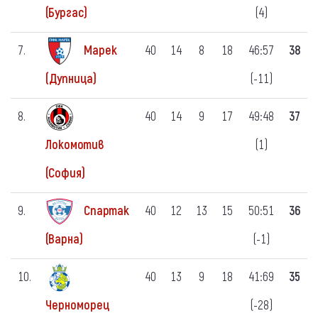
(4)
(Бургас)
7.
Марек
40
14
8
18
46:57
38
(-11)
(Дупница)
8.
40
14
9
17
49:48
37
(1)
Локомотив
(София)
9.
Спартак
40
12
13
15
50:51
36
(-1)
(Варна)
10.
40
13
9
18
41:69
35
(-28)
Черноморец