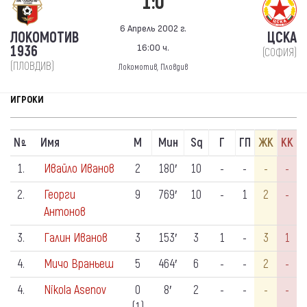
1:0
6 Апрель 2002 г.
ЛОКОМОТИВ
ЦСКА
16:00 ч.
1936
(СОФИЯ)
(ПЛОВДИВ)
Локомотив, Пловдив
ИГРОКИ
N
Имя
М
Мин
Sq
Г
ГП
ЖК
КК
º
1.
Ивайло Иванов
2
180′
10
-
-
-
-
2.
Георги
9
769′
10
-
1
2
-
Антонов
3.
Галин Иванов
3
153′
3
1
-
3
1
4.
Мичо Враньеш
5
464′
6
-
-
2
-
4.
Nikola Asenov
0
8′
2
-
-
-
-