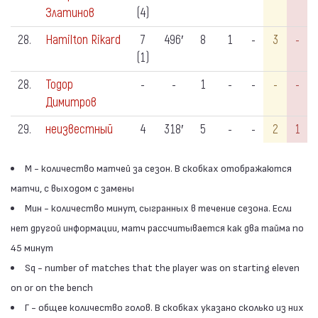
Златинов
(4)
28.
Hamilton Rikard
7
496′
8
1
-
3
-
(1)
28.
Тодор
-
-
1
-
-
-
-
Димитров
29.
неизвестный
4
318′
5
-
-
2
1
М - количество матчей за сезон. В скобках отображаются
матчи, с выходом с замены
Мин - количество минут, сыгранных в течение сезона. Если
нет другой информации, матч рассчитывается как два тайма по
45 минут
Sq - number of matches that the player was on starting eleven
on or on the bench
Г - общее количество голов. В скобках указано сколько из них