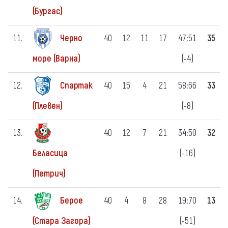
(Бургас)
11.
Черно
40
12
11
17
47:51
35
(-4)
море (Варна)
12.
Спартак
40
15
4
21
58:66
33
(-8)
(Плевен)
13.
40
12
7
21
34:50
32
(-16)
Беласица
(Петрич)
14.
Берое
40
4
8
28
19:70
13
(-51)
(Стара Загора)