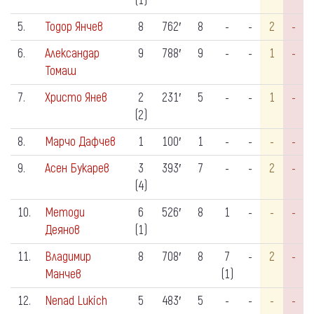
(1)
5.
Тодор Янчев
8
762′
8
-
-
2
-
6.
Александар
9
788′
9
-
-
1
-
Томаш
7.
Христо Янев
2
231′
5
-
-
1
-
(2)
8.
Марчо Дафчев
1
100′
1
-
-
-
-
9.
Асен Букарев
3
393′
7
-
-
2
-
(4)
10.
Методи
6
526′
8
1
-
-
-
Деянов
(1)
11.
Владимир
8
708′
8
7
-
2
-
Манчев
(1)
12.
Nenad Lukich
5
483′
5
-
-
-
-