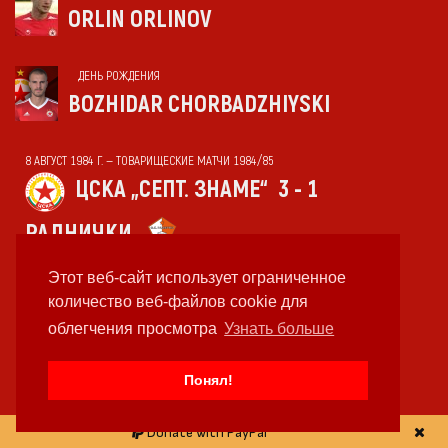
ORLIN ORLINOV
ДЕНЬ РОЖДЕНИЯ
BOZHIDAR CHORBADZHIYSKI
8 АВГУСТ 1984 Г. — ТОВАРИЩЕСКИЕ МАТЧИ 1984/85
ЦСКА „СЕПТ. ЗНАМЕ“
3 - 1
РАДНИЧКИ
Этот веб-сайт использует ограниченное
8 АВГУСТ 1973 Г. — ТОВАРИЩЕСКИЕ МАТЧИ 1973/74
количество веб-файлов cookie для
ЦСКА „СЕПТ. ЗНАМЕ“
4 - 2
облегчения просмотра
Узнать больше
МИНЬОР БУХ
Понял!
8 АВГУСТ 1987 Г. — «А» РЕСПУБЛИКАНСКАЯ ФУТБОЛЬНАЯ ГРУППА 1987/88
Donate with PayPal
БЕРОЕ
2 - 3
ЦФКА «СРЕДЕЦ»