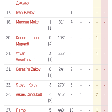
Джильо
17.
Ivan Pavlov
-
-
1
-
-
-
-
18.
Масена Моке
1
81′
4
-
-
-
-
(1)
20.
Константин
0
108′
6
-
-
1
-
Мирчев
(4)
21.
Yovan
3
335′
6
-
-
1
-
Veselinovich
(1)
21.
Gerasim Zakov
0
24′
2
-
-
-
-
(1)
22.
Stoyan Kolev
3
279′
5
-
-
-
-
24.
Ангел Стойков
4
415′
9
1
-
2
-
(2)
27.
Петр
5
440′
10
-
-
1
-