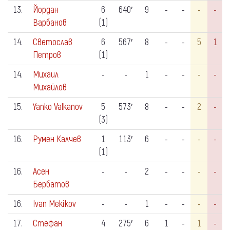
13.
Йордан
6
640′
9
-
-
-
-
Варбанов
(1)
14.
Светослав
6
567′
8
-
-
5
1
Петров
(1)
14.
Михаил
-
-
1
-
-
-
-
Михайлов
15.
Yanko Valkanov
5
573′
8
-
-
2
-
(3)
16.
Румен Калчев
1
113′
6
-
-
-
-
(1)
16.
Асен
-
-
2
-
-
-
-
Бербатов
16.
Ivan Mekikov
-
-
1
-
-
-
-
17.
Стефан
4
275′
6
1
-
1
-