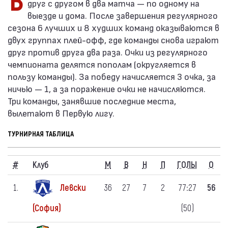
В лиге участвуют 14 команд, которые играют
друг с другом в два матча — по одному на
выезде и дома. После завершения регулярного
сезона 6 лучших и 8 худших команд оказываются в
двух группах плей-офф, где команды снова играют
друг против друга два раза. Очки из регулярного
чемпионата делятся пополам (округляется в
пользу команды). За победу начисляется 3 очка, за
ничью — 1, а за поражение очки не начисляются.
Три команды, занявшие последние места,
вылетают в Первую лигу.
ТУРНИРНАЯ ТАБЛИЦА
#
Клуб
M
В
Н
П
ГОЛЫ
О
1.
Левски
36
27
7
2
77:27
56
(50)
(София)